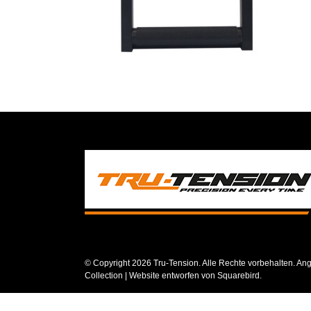
© Copyright
2026 Tru-Tension. Alle Rechte vorbehalten. Ang
Collection
| Website entworfen von
Squarebird
.