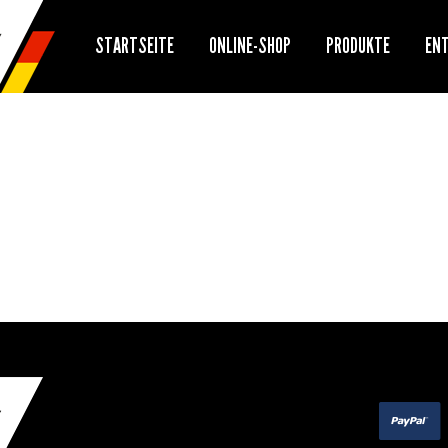
STARTSEITE
ONLINE-SHOP
PRODUKTE
EN