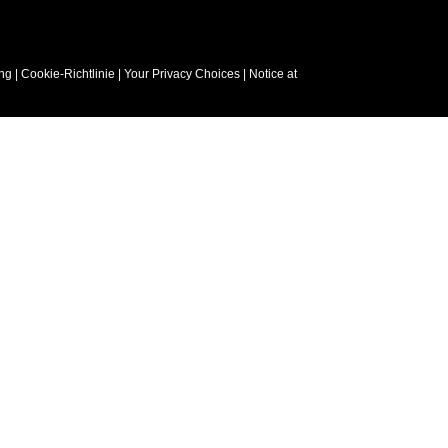
ng
|
Cookie-Richtlinie
|
Your Privacy Choices
|
Notice at