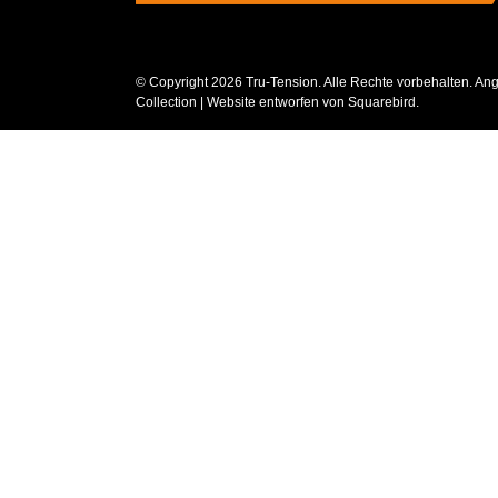
© Copyright
2026 Tru-Tension. Alle Rechte vorbehalten. Ang
Collection
| Website entworfen von
Squarebird
.