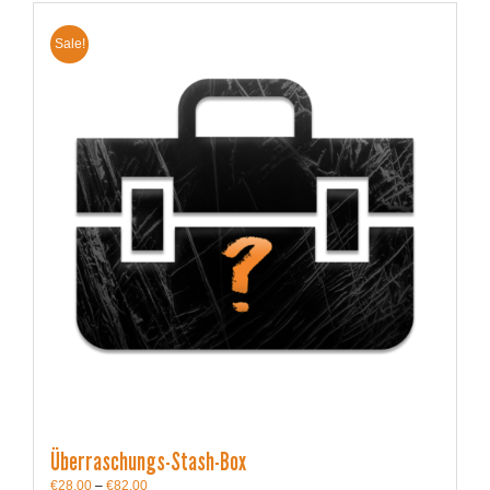
Sale!
Überraschungs-Stash-Box
€
28.00
–
€
82.00