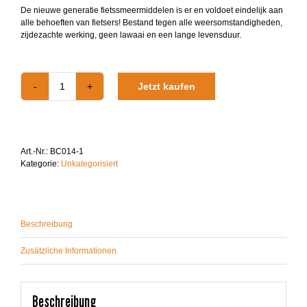
€29.00
€24.99.
De nieuwe generatie fietssmeermiddelen is er en voldoet eindelijk aan
alle behoeften van fietsers! Bestand tegen alle weersomstandigheden,
zijdezachte werking, geen lawaai en een lange levensduur.
Jetzt kaufen
Fiets
Reinigings
en
smeermiddelbundel
Menge
Art.-Nr.:
BC014-1
Kategorie:
Unkategorisiert
Beschreibung
Zusätzliche Informationen
Beschreibung