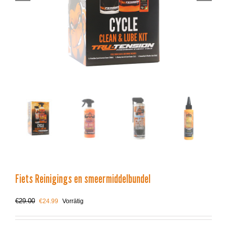
Fiets Reinigings en smeermiddelbundel
Ursprünglicher
Aktueller
€
29.00
€
24.99
Vorrätig
Preis
Preis
war:
ist: