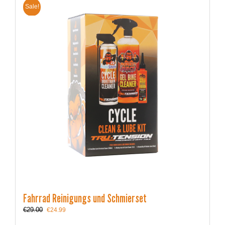
Sale!
Fahrrad Reinigungs und Schmierset
Ursprünglicher
Aktueller
€
29.00
€
24.99
Preis
Preis