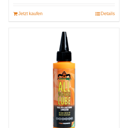
war:
ist:
€29.00
€24.99.
Jetzt kaufen
Details