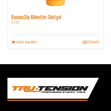
BananaSlip Allwetter-Gleitgel
€
5.00
Jetzt kaufen
Details