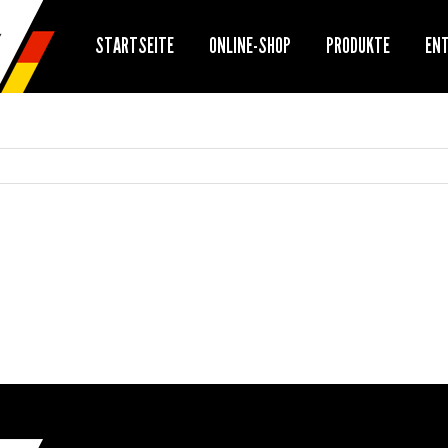
STARTSEITE
ONLINE-SHOP
PRODUKTE
EN