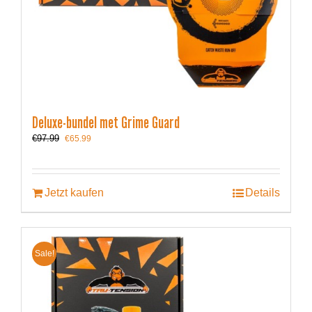
Deluxe-bundel met Grime Guard
Ursprünglicher
Aktueller
€
97.99
€
65.99
Preis
Preis
war:
ist:
€97.99
€65.99.
Jetzt kaufen
Details
Sale!