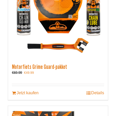
Motorfiets Grime Guard-pakket
Ursprünglicher
Aktueller
€
69.99
€
49.99
Preis
Preis
war:
ist:
€69.99
€49.99.
Jetzt kaufen
Details
Sale!