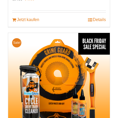
Preis
Preis
war:
ist:
€64.99
€49.99.
Jetzt kaufen
Details
Sale!