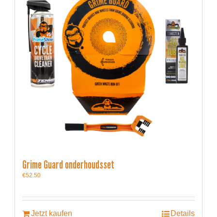
Grime Guard onderhoudsset
€
52.50
Jetzt kaufen
Details