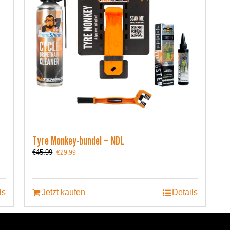
Tyre Monkey-bundel – NDL
Ursprünglicher
Aktueller
€
45.99
€
29.99
Preis
Preis
war:
ist:
€45.99
€29.99.
ls
Jetzt kaufen
Details