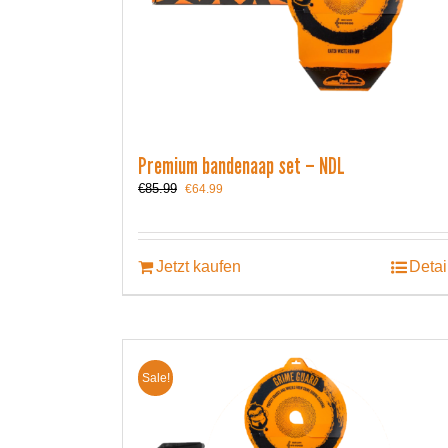
Premium bandenaap set – NDL
Ursprünglicher
Aktueller
€
85.99
€
64.99
Preis
Preis
war:
ist:
€85.99
€64.99.
Jetzt kaufen
Detai
Sale!