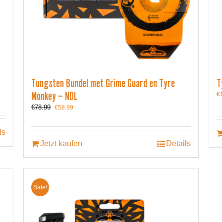
Tungsten Bundel met Grime Guard en Tyre
T
Monkey – NDL
€
Ursprünglicher
Aktueller
€
78.99
€
58.99
Preis
Preis
war:
ist:
ls
€78.99
€58.99.
Jetzt kaufen
Details
Sale!