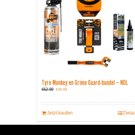
Tyre Monkey en Grime Guard-bundel – NDL
Ursprünglicher
Aktueller
€
62.99
€
46.99
Preis
Preis
war:
ist:
€62.99
€46.99.
Jetzt kaufen
Detai